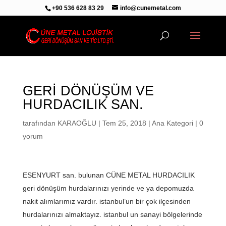
+90 536 628 83 29
info@cunemetal.com
GERİ DÖNÜŞÜM VE
HURDACILIK SAN.
tarafından
KARAOĞLU
|
Tem 25, 2018
|
Ana Kategori
|
0
yorum
ESENYURT san. bulunan CÜNE METAL HURDACILIK
geri dönüşüm hurdalarınızı yerinde ve ya depomuzda
nakit alımlarımız vardır. istanbul’un bir çok ilçesinden
hurdalarınızı almaktayız. istanbul un sanayi bölgelerinde