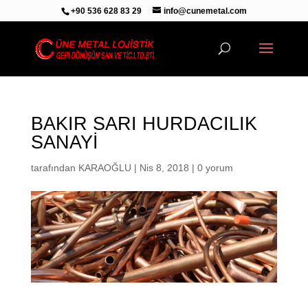
+90 536 628 83 29
info@cunemetal.com
BAKIR SARI HURDACILIK
SANAYİ
tarafından
KARAOĞLU
|
Nis 8, 2018
|
0 yorum