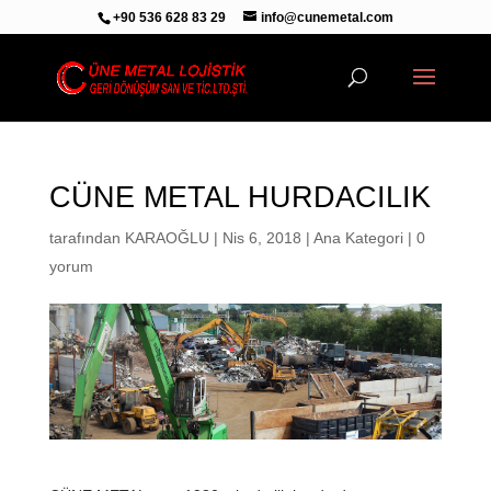
+90 536 628 83 29
info@cunemetal.com
CÜNE METAL HURDACILIK
tarafından
KARAOĞLU
|
Nis 6, 2018
|
Ana Kategori
|
0
yorum