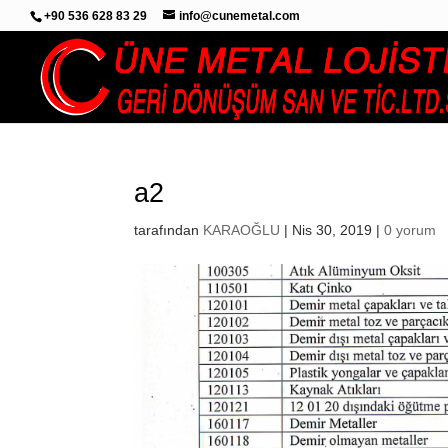
+90 536 628 83 29
info@cunemetal.com
a2
tarafından
KARAOĞLU
|
Nis 30, 2019
|
0 yorum