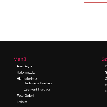
Menü
So
Ana Sayfa
D
Hakkımızda
G
Hizmetlerimiz
G
Hadımköy Hurdacı
H
Esenyurt Hurdacı
H
Foto Galeri
İletişim