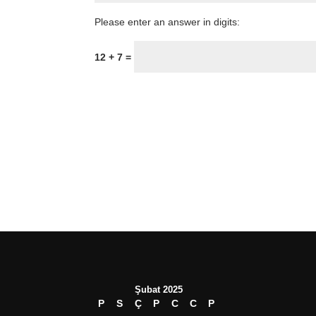
Please enter an answer in digits:
12 + 7 =
Şubat 2025
P
S
Ç
P
C
C
P