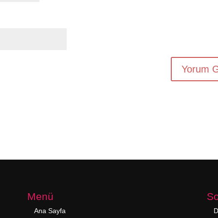
Menü
So
Ana Sayfa
D