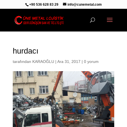
+90 536 628 83 29
info@cunemetal.com
hurdacı
tarafından
KARAOĞLU
|
Ara 31, 2017
|
0 yorum