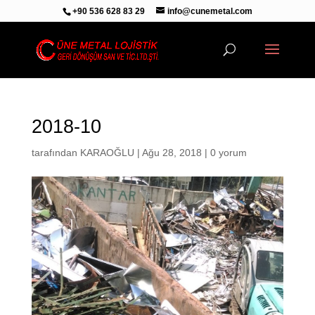
+90 536 628 83 29
info@cunemetal.com
2018-10
tarafından
KARAOĞLU
|
Ağu 28, 2018
|
0 yorum