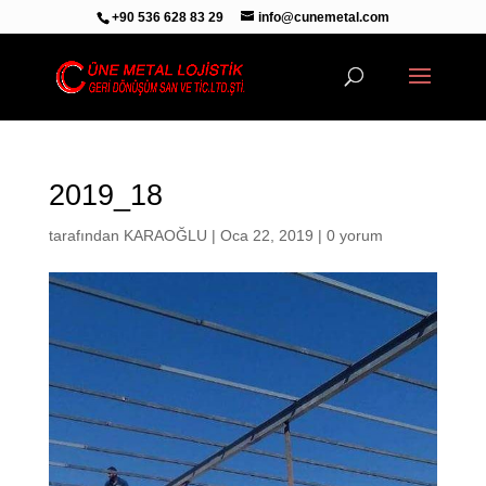
+90 536 628 83 29
info@cunemetal.com
2019_18
tarafından
KARAOĞLU
|
Oca 22, 2019
|
0 yorum