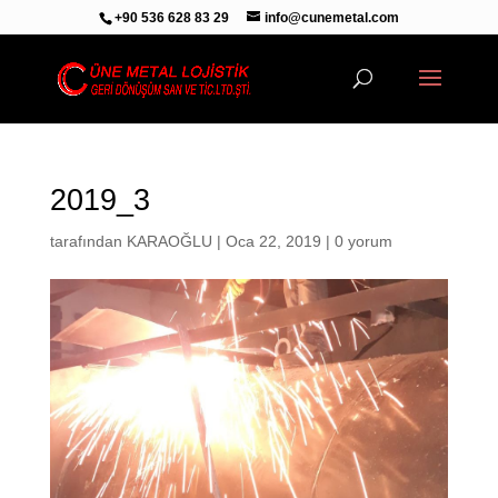
+90 536 628 83 29
info@cunemetal.com
2019_3
tarafından
KARAOĞLU
|
Oca 22, 2019
|
0 yorum