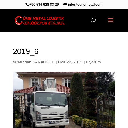
+90 536 628 83 29
info@cunemetal.com
2019_6
tarafından
KARAOĞLU
|
Oca 22, 2019
|
0 yorum