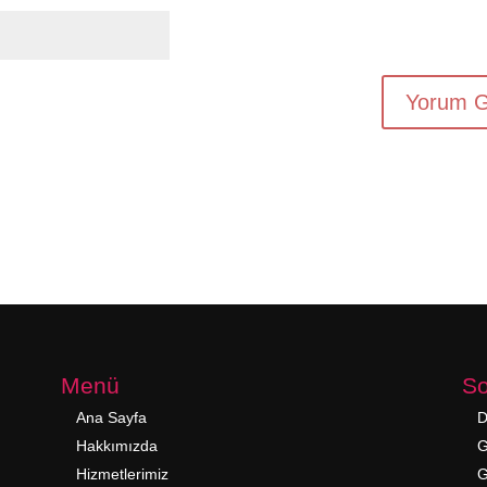
Menü
So
Ana Sayfa
D
Hakkımızda
G
Hizmetlerimiz
G