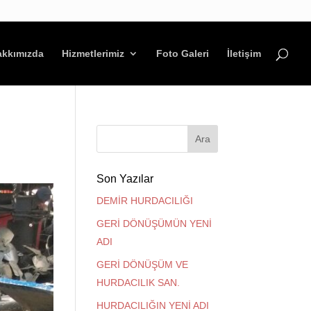
akkımızda
Hizmetlerimiz
Foto Galeri
İletişim
Son Yazılar
DEMİR HURDACILIĞI
GERİ DÖNÜŞÜMÜN YENİ
ADI
GERİ DÖNÜŞÜM VE
HURDACILIK SAN.
HURDACILIĞIN YENİ ADI