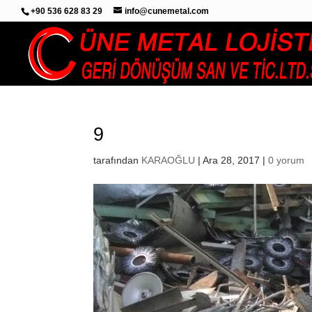
+90 536 628 83 29
info@cunemetal.com
9
tarafından
KARAOĞLU
|
Ara 28, 2017
|
0 yorum