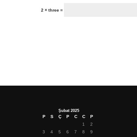
2 × three =
Şubat 2025
P
S
Ç
P
C
C
P
1
2
3
4
5
6
7
8
9