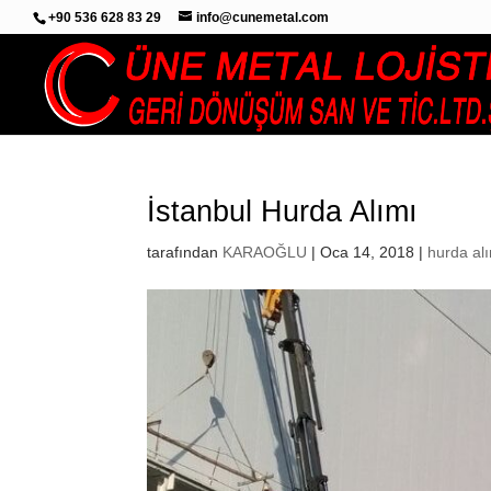
+90 536 628 83 29
info@cunemetal.com
İstanbul Hurda Alımı
tarafından
KARAOĞLU
|
Oca 14, 2018
|
hurda al