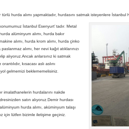
r türlü hurda alımı yapmaktadır, hurdasını satmak isteyenlere İstanbul
konumumuz İstanbul Esenyurt’ tadır. Metal
, hurda alüminyum alımı, hurda bakır
 makine alımı, hurda krom alımı, hurda çinko
 paslanmaz alımı, her nevi kağıt atıklarınızı
elip alıyoruz.Ancak anlarsınız ki satmak
 orantılıdır, kısacası aslı aslını
 yol gelmemizi beklememelisiniz.
iğer imalathanelerin hurdalarını nakde
adresinizden satın alıyoruz.Demir hurdası
mı, alüminyum hurda alımı, aküminyum talaşı
 için lütfen bizimle iletişime geçiniz.