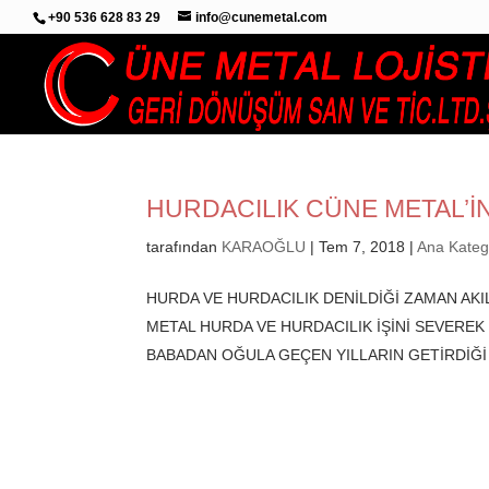
+90 536 628 83 29
info@cunemetal.com
HURDACILIK CÜNE METAL’İN
tarafından
KARAOĞLU
|
Tem 7, 2018
|
Ana Kateg
HURDA VE HURDACILIK DENİLDİĞİ ZAMAN AK
METAL HURDA VE HURDACILIK İŞİNİ SEVEREK
BABADAN OĞULA GEÇEN YILLARIN GETİRDİĞİ G