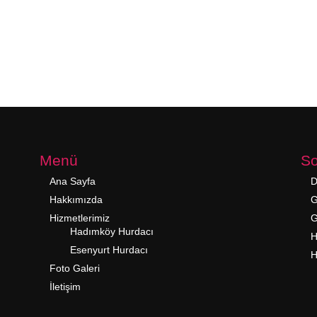
Menü
So
Ana Sayfa
D
Hakkımızda
G
Hizmetlerimiz
G
Hadımköy Hurdacı
H
Esenyurt Hurdacı
H
Foto Galeri
İletişim