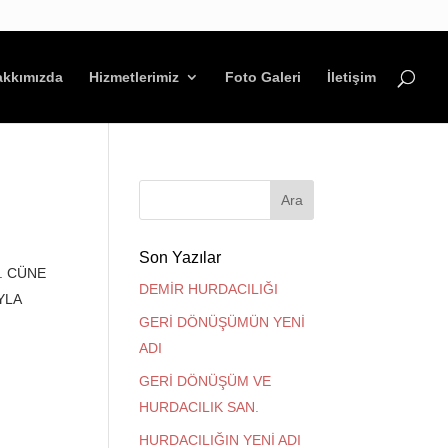
akkımızda
Hizmetlerimiz
Foto Galeri
İletişim
Son Yazılar
. CÜNE
DEMİR HURDACILIĞI
YLA
GERİ DÖNÜŞÜMÜN YENİ
ADI
GERİ DÖNÜŞÜM VE
HURDACILIK SAN.
HURDACILIĞIN YENİ ADI