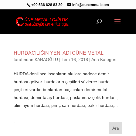
+90 536 628 83 29
info@cunemetal.com
HURDACILIĞIN YENİ ADI CÜNE METAL
tarafından
KARAOĞLU
|
Tem 16, 2018
|
Ana Kategori
HURDA denilince insanların akıllara sadece demir
hurdası geliyor. hurdaların çeşitleri yüzlerce hurda
çeşitleri vardır. bunlardan başlıcaları demir metal
hurdası, demir talaş hurdası, paslanmaz çelik hurdası,
aliminyum hurdası, prinç sarı hurdası, bakır hurdası,...