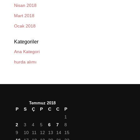
Nisan 2018
Mart 2018
Ocak 2018
Kategoriler
Ana Kategori
hurda alımı
Temmuz 2018
P
S
Ç
P
C
C
P
1
2
3
4
5
6
7
8
9
10
11
12
13
14
15