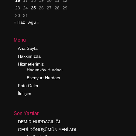
16
17
18
19
20
21
22
23
24
25
26
27
28
29
30
31
« Haz
Ağu »
Menü
Ana Sayfa
Hakkımızda
Hizmetlerimiz
Hadımköy Hurdacı
Esenyurt Hurdacı
Foto Galeri
İletişim
Son Yazılar
DEMİR HURDACILIĞI
GERİ DÖNÜŞÜMÜN YENİ ADI